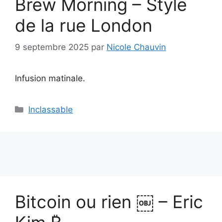
Brew Morning – Style
de la rue London
9 septembre 2025
par
Nicole Chauvin
Infusion matinale.
Catégories
Inclassable
Bitcoin ou rien ￼ – Eric