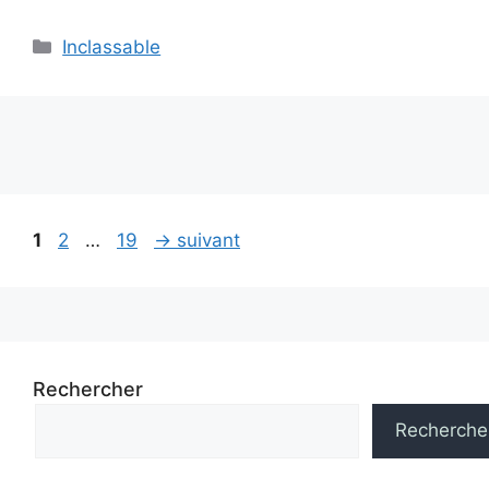
Catégories
Inclassable
Navigation
Page
Page
Page
1
2
…
19
→
suivant
des
articles
Rechercher
Recherche