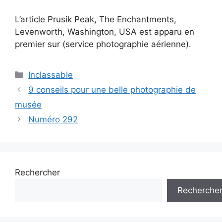
L’article Prusik Peak, The Enchantments,
Levenworth, Washington, USA est apparu en
premier sur (service photographie aérienne).
Catégories
Inclassable
Navigation
9 conseils pour une belle photographie de
des
musée
articles
Numéro 292
Rechercher
Recherche