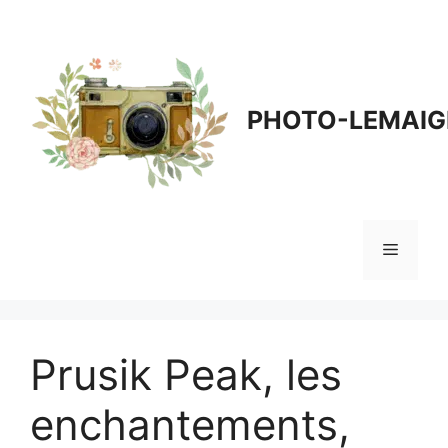
Aller
au
contenu
PHOTO-LEMAIG
Menu
Prusik Peak, les
enchantements,