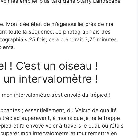
voir les empiler plus tard dans Starry Landscape
ie. Mon idée était de m’agenouiller près de ma
nt toute la séquence. Je photographiais des
ographiais 25 fois, cela prendrait 3,75 minutes.
lents.
l ! C’est un oiseau !
t un intervalomètre !
on intervalomètre s’est envolé du trépied !
rippantes ; essentiellement, du Velcro de qualité
on trépied auparavant, à moins que je ne le frappe
épied et l’a envoyé voler à travers le quai, où j’étais
 récupérer mon intervalomètre et tout remettre en