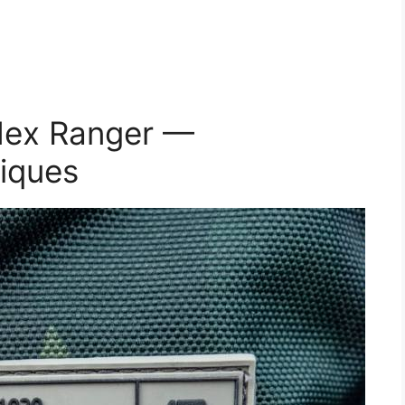
 Hex Ranger —
niques