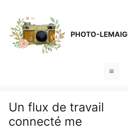
Aller
au
contenu
PHOTO-LEMAIG
Menu
Un flux de travail
connecté me