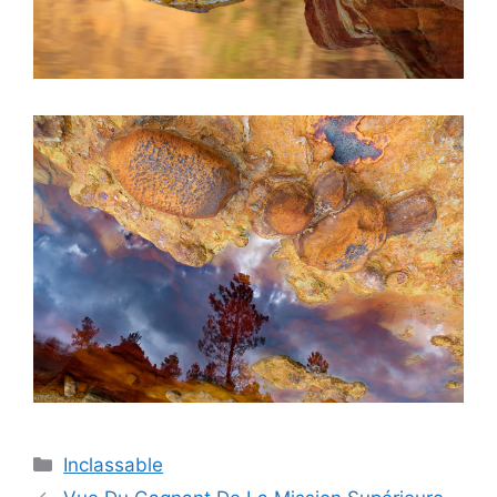
Catégories
Inclassable
Navigation